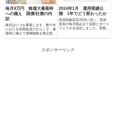
毎月9万円 株価大暴落時
2024年1月 運用実績公
への備え 国債/社債の内
開 1年でどう変わったか
訳
投資戦略宣言2024に従い、投資
資金の毎月積み立て金額とポート
株式はいつか暴落します。数十年
フォリオを決定しました。実際の
にわたる長期投資だからこそ、暴
投資運用実績を毎月報告していき
落時に備えて債権銘柄も積立投資
たいと思います。
していく必要があり、その銘柄を
紹介します。
スポンサーリンク