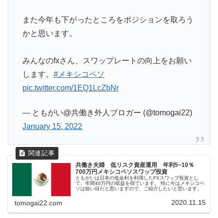
また今年も下がったところをポジションを取ろう
かと思います。
みんなのfxさん、スワップレートの向上をお願い
します。
#メキシコペソ
pic.twitter.com/1EQ1LcZbNr
— ともがい@共働き外人ブロガー (@tomogai22)
January 15, 2022
共働き夫婦 低リスク資産運用 年利5~10％
700万円メキシコペソスワップ投資
ともがいは日本の低金利を利用したFXスワップ投資とし
て、年間40万円の収益を得ています。 特に今はメキシコペ
ソは狙い目だと思いますので、ご紹介したいと思います。
2020.11.15
tomogai22.com