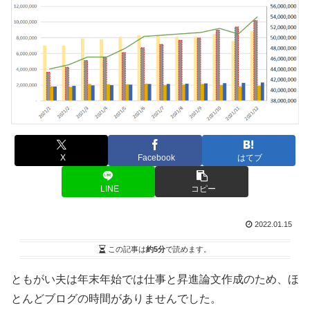
X
Facebook
はてブ
LINE
コピー
2022.01.15
この記事は
約5分
で読めます。
ともがい夫は年末年始では仕事と昇進論文作成のため、ほ
とんどブログの時間がありませんでした。