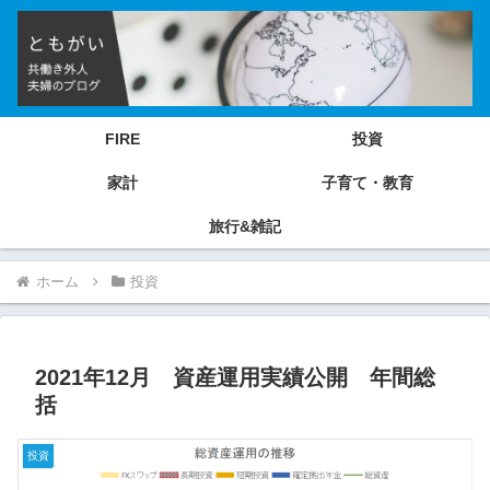
FIRE
投資
家計
子育て・教育
旅行&雑記
ホーム
投資
2021年12月 資産運用実績公開 年間総
括
投資