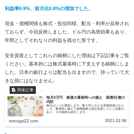
利益率0.9%、前月比0.8%の増加でした
。
現金・債権関係も株式・投信同様、配当・利率が反映され
ておらず、今回反映しました。ドル円の為替効果もあり、
年間としてそれなりの利益を残せた形です。
安全資産としてこれらの銘柄にした理由は下記記事をご覧
ください。基本的には株式暴落時に下支えする銘柄にしま
した。日本の銀行よりは配当も出ますので、持っていて大
きな損にはなりません。
毎月9万円 株価大暴落時への備え 国債/社債の
内訳
株式はいつか暴落します。数十年にわたる長期投資だから
こそ、暴落時に備えて債権銘柄も積立投資していく必要が
あり、その銘柄を紹介します。
2021.02.06
tomogai22.com