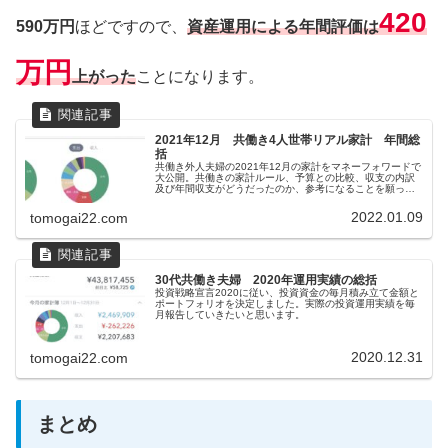
420
590万円
ほどですので、
資産運用による年間評価は
万円
上がった
ことになります。
2021年12月 共働き4人世帯リアル家計 年間総
括
共働き外人夫婦の2021年12月の家計をマネーフォワードで
大公開。共働きの家計ルール、予算との比較、収支の内訳
及び年間収支がどうだったのか、参考になることを願って
います。
2022.01.09
tomogai22.com
30代共働き夫婦 2020年運用実績の総括
投資戦略宣言2020に従い、投資資金の毎月積み立て金額と
ポートフォリオを決定しました。実際の投資運用実績を毎
月報告していきたいと思います。
2020.12.31
tomogai22.com
まとめ