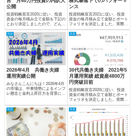
言 月40万円投資の内訳大
株式暴落下でのパフォーマ
公開
ンス
投資戦略宣言2020に従い、投資
投資戦略宣言2021に従い、投資
資金の毎月積み立て金額を下記の
資金の毎月積み立て金額とポート
とおり決定しましたので、どんな
フォリオを決定しました。実際の
商品に投資するかについて追って
投資運用実績を毎月報告していき
ご紹介いたします。
たいと思います。
投資
投資
2026年4月 共働き夫婦
30代共働き夫婦 2021年5
運用実績公開
月運用実績 総資産4800万
円突破目前
みなさんこんにちは！2026年4月
の市場は、中東情勢によるインフ
投資戦略宣言2020に従い、投資
レ懸念と金利上昇圧力を背景に不
資金の毎月積み立て金額とポート
安定な展開となった一方、AI・半
フォリオを決定しました。実際の
導体主導で株式市場はV字回復
投資運用実績を毎月報告していき
し、主要指数は高値圏を回復しま
たいと思います。
投資
投資
した。為替は円安進行後にGWに
突入した月末に介入観測で急...