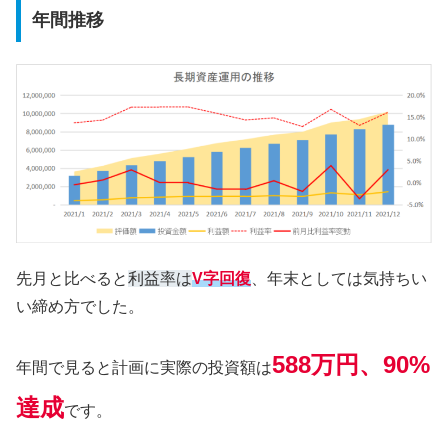
年間推移
先月と比べると
利益率は
V字回復
、年末としては気持ちい
い締め方でした。
588万円、90%
年間で見ると計画に実際の投資額は
達成
です。