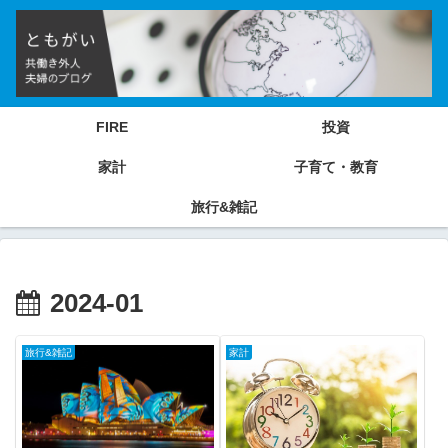
FIRE
投資
家計
子育て・教育
旅行&雑記
2024-01
旅行&雑記
家計