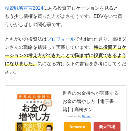
投資戦略宣言2024
にある投資アロケーションを見ると、
もう少し債権を買った方がよさそうです。EDVをいつ買
うかがしばしの関心事です。
ともがいの投資法は
プロフィール
でも触れた通り、高橋ダ
ンさんの戦略を踏襲して実践しています。
特に投資アロケ
ーションの考え方ができたことで悩まずに投資できるよう
になりました。
気になる方は以下の書籍を参考にしてくだ
さい。
世界のお金持ちが実践する
お金の増やし方【電子書
籍】[ 高橋ダン ]
created by
Rinker
Amazon
楽天市場