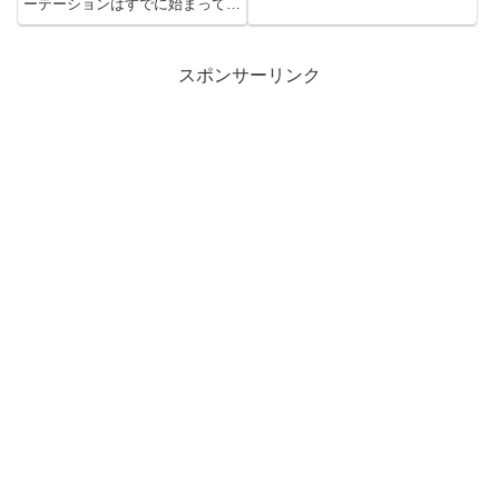
ーテーションはすでに始まってい
the market. Additionally, currency
たいと思います。
ます。2021年はコモディティの
investment decisions are
ポートフォリオ拡大を目指しま
highlighted, considering
す。
fluctuations and potential for re-
スポンサーリンク
investment. Despite increased
expenditures on personal
matters, the author remains
optimistic about their investment
plans and the possibility of
reaching financial milestones in
the upcoming year.