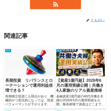
ともがい
関連記事
投資
投資
長期投資 リバランスとロ
【資産1億円超】2026年6
ーテーションで運用利益倍
月の運用実績公開｜共働き
増できる？
4人家族のリアル資産推移
長期積立投資にも弱点があり、機
金融資産1億円超の40代共働き夫
械的かつ盲目的になっては、投資
婦が2026年6月の運用実績を公
パフォーマンスが下がります。定
開。株高相場で資産はどこまで増
期的にローテーションを行うこと
えたのか？オルカン、S&P500、