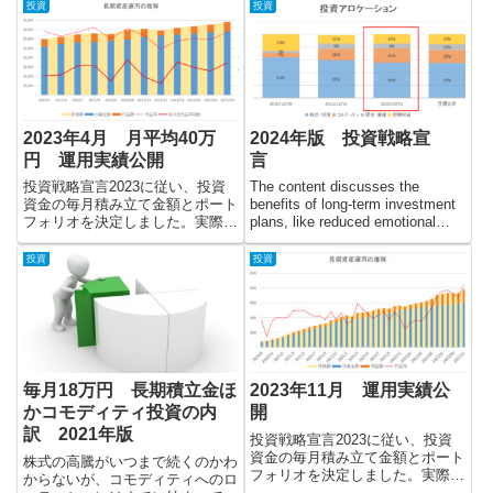
で、長期積立投資とディトレの間
高配当株、FXスワップの最新成
投資
投資
をとり、投資パフォーマンスを向
績と今後の投資戦略を解説しま
上させる方法をご紹介いたしま
す。
す。
2023年4月 月平均40万
2024年版 投資戦略宣
円 運用実績公開
言
投資戦略宣言2023に従い、投資
The content discusses the
資金の毎月積み立て金額とポート
benefits of long-term investment
フォリオを決定しました。実際の
plans, like reduced emotional
投資運用実績を毎月報告していき
reactions to market fluctuations
たいと思います。
and ease of planning. The author,
投資
投資
Tomogai, describes their annual
investment strategy, which
includes adjustments for the new
NISA system. They emphasize a
strategy that does not attempt to
predict market movements but
rather focuses on maintaining an
毎月18万円 長期積立金ほ
2023年11月 運用実績公
allocation ratio across various
かコモディティ投資の内
開
investment sectors. For 2024,
訳 2021年版
Tomogai plans to invest using
投資戦略宣言2023に従い、投資
this asset allocation method,
資金の毎月積み立て金額とポート
株式の高騰がいつまで続くのかわ
targeting a balanced investment
フォリオを決定しました。実際の
からないが、コモディティへのロ
distribution without trying to time
投資運用実績を毎月報告していき