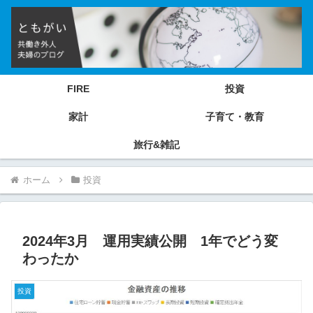
FIRE
投資
家計
子育て・教育
旅行&雑記
ホーム
投資
2024年3月 運用実績公開 1年でどう変
わったか
投資