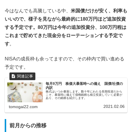
今はなんでも高騰している中、
米国債だけが安く、利率も
いいので、様子を見ながら最終的に180万円ほど追加投資
する予定です。80万円は今年の追加投資分、100万円程は
これまで貯めてきた現金分をローテーションする予定で
す
。
NISAの成長枠も余ってますので、その枠内で買い進める
予定です。
毎月9万円 株価大暴落時への備え 国債/社債の
内訳
株式はいつか暴落します。数十年にわたる長期投資だから
こそ、暴落時に備えて債権銘柄も積立投資していく必要が
あり、その銘柄を紹介します。
2021.02.06
tomogai22.com
前月からの推移