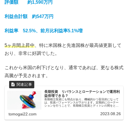
評価額 約1,590万円
利益合計額 約547万円
利益率 52.5%、前月比利益率5.1
%
増
5ヶ月間上昇中
、特に米国株と先進国株が最高値更新して
おり、非常に好調でした。
これから米国の利下げとなり、通常であれば、更なる株式
高騰が予見されます。
長期投資 リバランスとローテーションで運用利
益倍増できる？
長期積立投資にも弱点があり、機械的かつ盲目的になって
は、投資パフォーマンスが下がります。定期的にローテー
ションを行うことで、長期積立投資とディトレの間をと
り、投資パフォーマンスを向上させる方法をご紹介いたし
ます。
2023.08.26
tomogai22.com