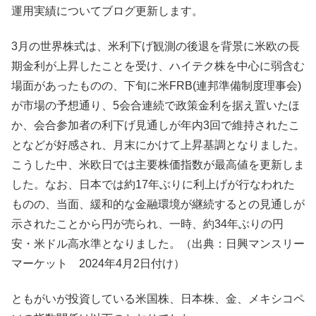
運用実績についてブログ更新します。
3月の世界株式は、米利下げ観測の後退を背景に米欧の長
期金利が上昇したことを受け、ハイテク株を中心に弱含む
場面があったものの、下旬に米FRB(連邦準備制度理事会)
が市場の予想通り、5会合連続で政策金利を据え置いたほ
か、会合参加者の利下げ見通しが年内3回で維持されたこ
となどが好感され、月末にかけて上昇基調となりました。
こうした中、米欧日では主要株価指数が最高値を更新しま
した。なお、日本では約17年ぶりに利上げが行なわれた
ものの、当面、緩和的な金融環境が継続するとの見通しが
示されたことから円が売られ、一時、約34年ぶりの円
安・米ドル高水準となりました。（出典：日興マンスリー
マーケット 2024年4月2日付け）
ともがいが投資している米国株、日本株、金、メキシコペ