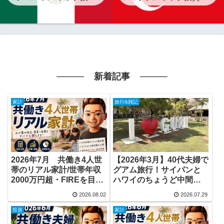
のメリットと注意点
魅力と注意点
新着記事
家計
旅行&雑記
2026年7月 共働き4人世
【2026年3月】40代夫婦で
帯のリアル家計/世帯年収
グアム旅行！サイパンと
2000万円超・FIREを目指
ハワイのちょうど中間。
す40代夫婦
想像以上だった海に感動
2026.08.02
2026.07.29
投資
家計