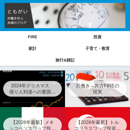
FIRE
投資
家計
子育て・教育
旅行&雑記
2024年クリスマス
共働き→片方FIREの
億り人到達への要因分
現実
析
【2026年最新】メキ
【2026年最新】トル
シコペソスワップ投資
コリラスワップ投資の