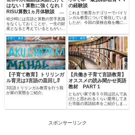
はない！算数に強くなれ！
の経験談
RISU算数1ヵ月体験談 口
これまで教育カテゴリーでバイリ
コミ
ンガル教育について発信していま
幼少時には言語と算数の苦手意識
したが、今回の英検合格を機にと
をなくしておくことが、一生の財
もがい妻の経験談（原文のまま）
産となると考えているともがい
を共有したいと思います。
は、子どもに算数を好きになって
もらおうとRISU算数のタブレッ
子育て・教育
子育て・教育
ト教材を1ヵ月体験したので、そ
の経験をシェアします。
【子育て教育】トリリンガ
【共働き子育て言語教育】
ル育児は3言語の皿回し⁉️
オススメの読み聞かせ英語
教材 PART 1
3言語トリリンガル教育を行う我
が家の実態をご紹介。
ともがい家で各５０回は読んであ
げたと思われるくらい愛用してき
た市販の英語絵本をご紹介しま
す。
スポンサーリンク