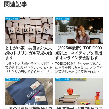
関連記事
子育て・教育
子育て・教育
ともがい家 共働き外人夫
【2025年最新】TOEIC900
婦のトリリンガル育児の始
点以上 ネイティブを目指
まり
すオンライン英会話おすす
め3選
共働き外人夫婦が子どもも英語で
TOEIC980点を持ちながら英語力
苦労せずに話せたらいいなぁとあ
に不安を感じる同氏は、オンライ
りきたりの思いで始めたトリリン
ン英会話を通じて英語を向上させ
ガル教育の日々を綴ります。
たいと考えています。Cambly、
Native Camp、EF English Liveの
子育て・教育
子育て・教育
3つのサービスを体験し、それぞ
れの利点と欠点を詳述。最終的に
Camblyを推奨しています。
世界の共通語は英語だけで
小5で準一級挑戦⁉教育ママ