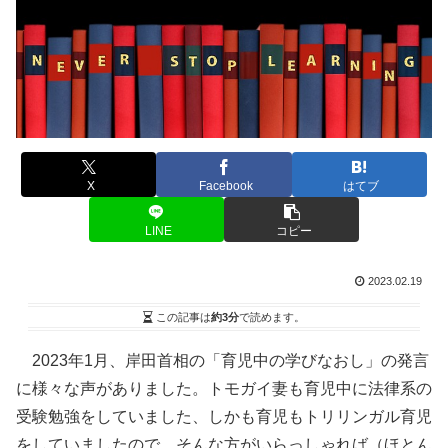
X
Facebook
はてブ
LINE
コピー
2023.02.19
この記事は
約3分
で読めます。
2023年1月、岸田首相の「育児中の学びなおし」の発言
に様々な声がありました。トモガイ妻も育児中に法律系の
受験勉強をしていました、しかも育児もトリリンガル育児
をしていましたので、そんな方がいらっしゃれば（ほとん