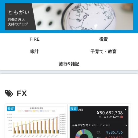
FIRE
投資
家計
子育て・教育
旅行&雑記
FX
投資
投資