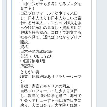
目標：我が子も参考になるブログを
育てる！
自己プロフィール：幼少より来日
し、日本人よりも日本人らしいと言
われる外国人。マンション購入をき
っかけに家計の見直し・資産運用に
興味を持ち始め、コロナで激変する
社会を見て、遅ればせながらブログ
開設。
資格：
日本語能力試験1級
英語（TOEIC 920）
中国語検定1級
簿記3級
ともがい妻
職業：転職経験ありサラリーウーマ
ン
目標：家庭とキャリアの両立！
自己プロフィール：幼少より来日
し、数年間海外留学を経て、海外で
社会人デビューするも転職で日本に
戻り、夫に出会う。大学院と妊娠・