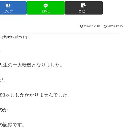
はてブ
LINE
コピー
2020.12.10
2020.12.27
事は
約4分
で読めます。
。
に人生の一大転機となりました。
が、
で1ヶ月しかかかりませんでした。
のか
の記録です。