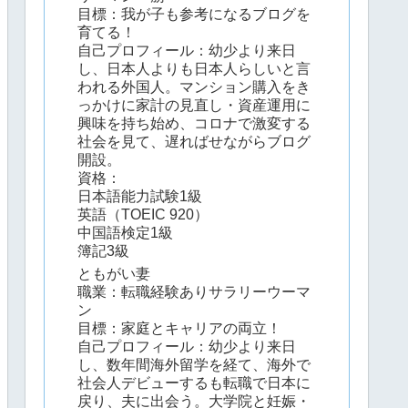
目標：我が子も参考になるブログを
育てる！
自己プロフィール：幼少より来日
し、日本人よりも日本人らしいと言
われる外国人。マンション購入をき
っかけに家計の見直し・資産運用に
興味を持ち始め、コロナで激変する
社会を見て、遅ればせながらブログ
開設。
資格：
日本語能力試験1級
英語（TOEIC 920）
中国語検定1級
簿記3級
ともがい妻
職業：転職経験ありサラリーウーマ
ン
目標：家庭とキャリアの両立！
自己プロフィール：幼少より来日
し、数年間海外留学を経て、海外で
社会人デビューするも転職で日本に
戻り、夫に出会う。大学院と妊娠・