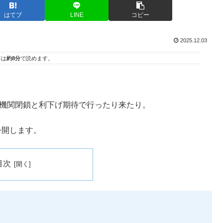
はてブ
LINE
コピー
2025.12.03
事は
約8分
で読めます。
府機関閉鎖と利下げ期待で行ったり来たり。
公開します。
目次