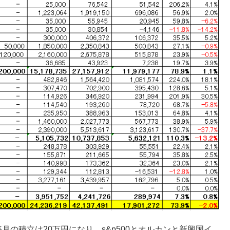
毎月の積立は20万円になり、s&p500とオルカンと新興国イ