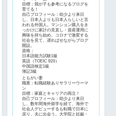
目標：我が子も参考になるブログを
育てる！
自己プロフィール：幼少より来日
し、日本人よりも日本人らしいと言
われる外国人。マンション購入をき
っかけに家計の見直し・資産運用に
興味を持ち始め、コロナで激変する
社会を見て、遅ればせながらブログ
開設。
資格：
日本語能力試験1級
英語（TOEIC 920）
中国語検定1級
簿記3級
ともがい妻
職業：転職経験ありサラリーウーマ
ン
目標：家庭とキャリアの両立！
自己プロフィール：幼少より来日
し、数年間海外留学を経て、海外で
社会人デビューするも転職で日本に
戻り、夫に出会う。大学院と妊娠・