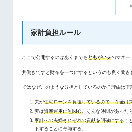
家計負担ルール
ここで公開するのはあくまでも
ともがい夫
のマネー
共働きですと財布を一つにするというのも良く聞き
ではなぜこのような分担としているのか？理由は下
夫が
住宅ローンを負担しているので、貯金は
妻は
資産運用に無関心
。そんな時間があった
家計への夫婦それぞれの貢献を明確にする
こ
トすることに寄与する。