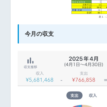
表１：
今月の収支