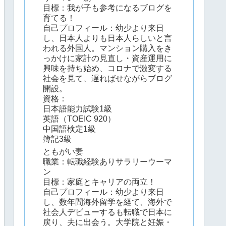
目標：我が子も参考になるブログを
育てる！
自己プロフィール：幼少より来日
し、日本人よりも日本人らしいと言
われる外国人。マンション購入をき
っかけに家計の見直し・資産運用に
興味を持ち始め、コロナで激変する
社会を見て、遅ればせながらブログ
開設。
資格：
日本語能力試験1級
英語（TOEIC 920）
中国語検定1級
簿記3級
ともがい妻
職業：転職経験ありサラリーウーマ
ン
目標：家庭とキャリアの両立！
自己プロフィール：幼少より来日
し、数年間海外留学を経て、海外で
社会人デビューするも転職で日本に
戻り、夫に出会う。大学院と妊娠・