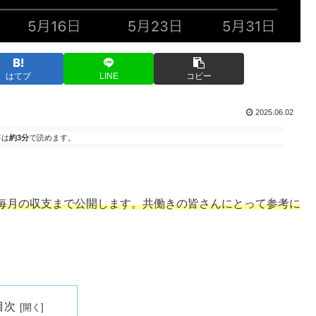
はてブ
LINE
コピー
2025.06.02
事は
約3分
で読めます。
毎月の収支まで公開します。共働きの皆さんにとって参考に
目次