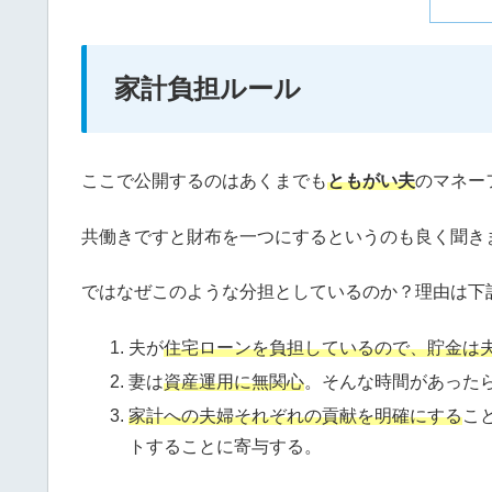
家計負担ルール
ここで公開するのはあくまでも
ともがい夫
のマネー
共働きですと財布を一つにするというのも良く聞き
ではなぜこのような分担としているのか？理由は下
夫が
住宅ローンを負担しているので、貯金は
妻は
資産運用に無関心
。そんな時間があった
家計への夫婦それぞれの貢献を明確にする
こ
トすることに寄与する。