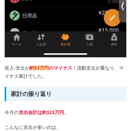
収入-支出が
約53万円
の
マイナス
！流動支出が重なり、マ
イナス家計でした。
家計の振り返り
今月の
支出合計は約121万円
。
こんなに支出が多いのは、