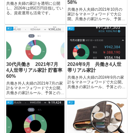
58%
共働き夫婦の家計を透明に公開
し、2026年は850万円目指してい
共働き外人夫婦の2021年10月の
る。資産運用も活発です。
家計をマネーフォワードで大公
開。共働きの家計ルール、予算と
の比較、収支の内訳及び年間収支
がどうだったのか、参考になるこ
家計
家計
とを願っています。
30代共働き 2021年7月
2024年9月 共働き4人世
4人世帯リアル家計 貯蓄率
帯リアル家計
60%
共働き外人夫婦の2024年9月の家
計をマネーフォワードで大公開。
共働き外人夫婦の2021年7月の家
共働きの家計ルール、予算との比
計をマネーフォワードで大公開。
較、収支の内訳及び年間収支がど
共働きの家計ルール、予算との比
うだったのか、参考になることを
較、収支の内訳及び年間収支がど
願っています。
うだったのか、参考になることを
家計
家計
願っています。