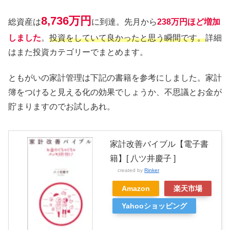
8,736万円
総資産は
に到達。先月から
238万円ほど増加
しました
。
投資をしていて良かったと思う瞬間です。
詳細
はまた投資カテゴリーでまとめます。
ともがいの家計管理は下記の書籍を参考にしました。家計
簿をつけると見える化の効果でしょうか、不思議とお金が
貯まりますのでお試しあれ。
家計改善バイブル【電子書
籍】[ 八ツ井慶子 ]
created by
Rinker
Amazon
楽天市場
Yahooショッピング