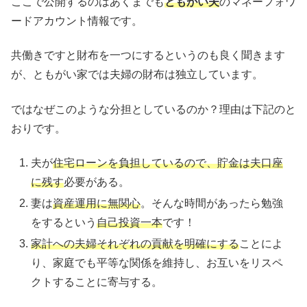
ここで公開するのはあくまでも
ともがい夫
のマネーフォワ
ードアカウント情報です。
共働きですと財布を一つにするというのも良く聞きます
が、ともがい家では夫婦の財布は独立しています。
ではなぜこのような分担としているのか？理由は下記のと
おりです。
夫が
住宅ローンを負担しているので、貯金は夫口座
に残す
必要がある。
妻は
資産運用に無関心
。そんな時間があったら勉強
をするという
自己投資一本
です！
家計への夫婦それぞれの貢献を明確にする
ことによ
り、家庭でも平等な関係を維持し、お互いをリスペ
クトすることに寄与する。