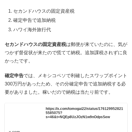
セカンドハウスの固定資産税
確定申告で追加納税
ハワイ海外旅行代
セカンドハウスの固定資産税
は郵便が来ていたのに、気が
つかず督促状が来たので慌てて納税。追加課税されずに良
かったです。
確定申告
では、メキシコペソで利確したスワップポイント
300万円があったため、その分確定申告で追加納税する必
要がありました。稼いだので納税は当たり前です。
https://x.com/tomogai22/status/176129952821
5585075?
s=46&t=NQEp8UzJOzN1w9nOdpsSew
x.com