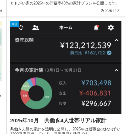
ともがい家の2026年の貯蓄率43%の家計プランを公開します。
01
2025.12.21
家計
で
2025年10月 共働き4人世帯リアル家計
共働き夫婦の家計を透明に公開し、2025年は退職金のおかげで
1200万円目指している。資産運用も活発です。