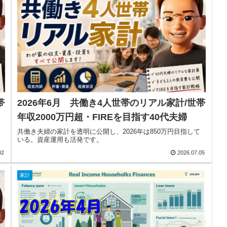
帯
2026年6月 共働き4人世帯のリアル家計/世帯
年収2000万円超・FIREを目指す40代夫婦
共働き夫婦の家計を透明に公開し、2026年は850万円目指して
いる。資産運用も活発です。
02
2026.07.05
家計