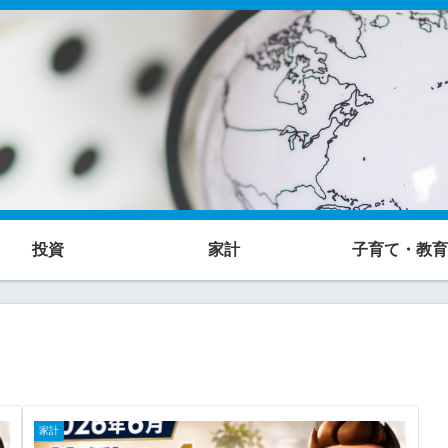
投資
家計
子育て・教育
家計