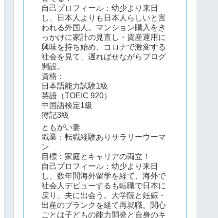
自己プロフィール：幼少より来日
し、日本人よりも日本人らしいと言
われる外国人。マンション購入をき
っかけに家計の見直し・資産運用に
興味を持ち始め、コロナで激変する
社会を見て、遅ればせながらブログ
開設。
資格：
日本語能力試験1級
英語（TOEIC 920）
中国語検定1級
簿記3級
ともがい妻
職業：転職経験ありサラリーウーマ
ン
目標：家庭とキャリアの両立！
自己プロフィール：幼少より来日
し、数年間海外留学を経て、海外で
社会人デビューするも転職で日本に
戻り、夫に出会う。大学院と妊娠・
出産のブランクを経て再就職。関心
ごとは子どもの能力開発と自身のキ