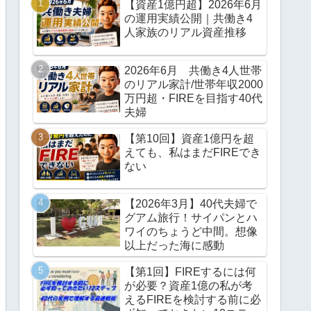
【資産1億円超】2026年6月
の運用実績公開｜共働き4
人家族のリアル資産推移
2026年6月 共働き4人世帯
のリアル家計/世帯年収2000
万円超・FIREを目指す40代
夫婦
【第10回】資産1億円を超
えても、私はまだFIREでき
ない
【2026年3月】40代夫婦で
グアム旅行！サイパンとハ
ワイのちょうど中間。想像
以上だった海に感動
【第1回】FIREするには何
が必要？資産1億の私が考
えるFIREを検討する前に必