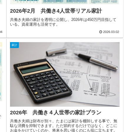
2026年2月 共働き4人世帯リアル家計
共働き夫婦の家計を透明に公開し、2026年は450万円目指して
いる。資産運用も活発です。
04
2026.03.02
家計
2026年 共働き４人世帯の家計プラン
で
共働き夫婦は財布が別々、たまには家計を棚卸しする事で、無
駄な消費を抑制できます。ただ節約するだけではなく、どこに
お金をかけていくのか、将来を思い描くのにも役に立ちます。