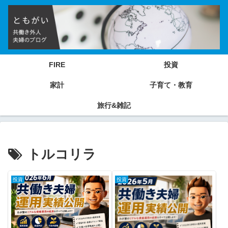
FIRE
投資
家計
子育て・教育
旅行&雑記
トルコリラ
投資
投資