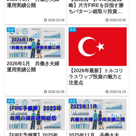
運用実績公開
略】片方FIREを目指す勝
ちパターン総取り投資
法
2026.03.08
2026.03.05
投資
投資
2026年1月 共働き夫婦
運用実績公開
【2026年最新】トルコリ
ラスワップ投資の魅力と
注意点
2026.02.06
2026.01.24
投資
投資
【FIRE予備軍】2025年
2025年11月 共働き夫