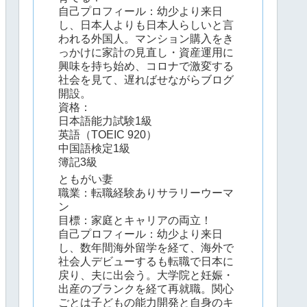
自己プロフィール：幼少より来日
し、日本人よりも日本人らしいと言
われる外国人。マンション購入をき
っかけに家計の見直し・資産運用に
興味を持ち始め、コロナで激変する
社会を見て、遅ればせながらブログ
開設。
資格：
日本語能力試験1級
英語（TOEIC 920）
中国語検定1級
簿記3級
ともがい妻
職業：転職経験ありサラリーウーマ
ン
目標：家庭とキャリアの両立！
自己プロフィール：幼少より来日
し、数年間海外留学を経て、海外で
社会人デビューするも転職で日本に
戻り、夫に出会う。大学院と妊娠・
出産のブランクを経て再就職。関心
ごとは子どもの能力開発と自身のキ