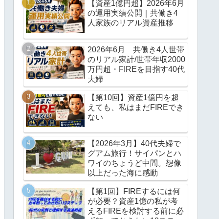
【資産1億円超】2026年6月
の運用実績公開｜共働き4
人家族のリアル資産推移
2026年6月 共働き4人世帯
のリアル家計/世帯年収2000
万円超・FIREを目指す40代
夫婦
【第10回】資産1億円を超
えても、私はまだFIREでき
ない
【2026年3月】40代夫婦で
グアム旅行！サイパンとハ
ワイのちょうど中間。想像
以上だった海に感動
【第1回】FIREするには何
が必要？資産1億の私が考
えるFIREを検討する前に必